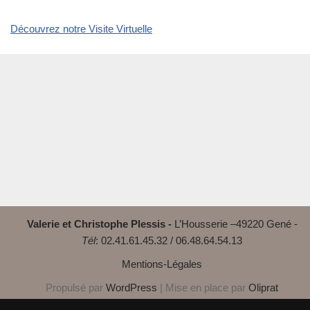
Découvrez notre Visite Virtuelle
Valerie et Christophe Plessis -
L’Housserie –49220 Gené -
Tél
: 02.41.61.45.32 / 06.48.64.54.13
Mentions-Légales
Propulsé par
WordPress
| Mise en place par
Oliprat